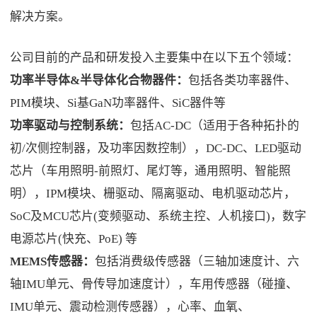
解决方案。
公司目前的产品和研发投入主要集中在以下五个领域：
功率半导体&半导体化合物器件：
包括各类功率器件、
PIM模块、Si基GaN功率器件、SiC器件等
功率
驱动与控制系统：
包括AC-DC（适用于各种拓扑的
初/次侧控制器，及功率因数控制），DC-DC、LED驱动
芯片（车用照明-前照灯、尾灯等，通用照明、智能照
明），IPM模块、栅驱动、隔离驱动、电机驱动芯片，
SoC及MCU芯片(变频驱动、系统主控、人机接口)，数字
电源芯片(快充、PoE) 等
MEMS传感器：
包括消费级传感器（三轴加速度计、六
轴IMU单元、骨传导加速度计），车用传感器（碰撞、
IMU单元、震动检测传感器），心率、血氧、