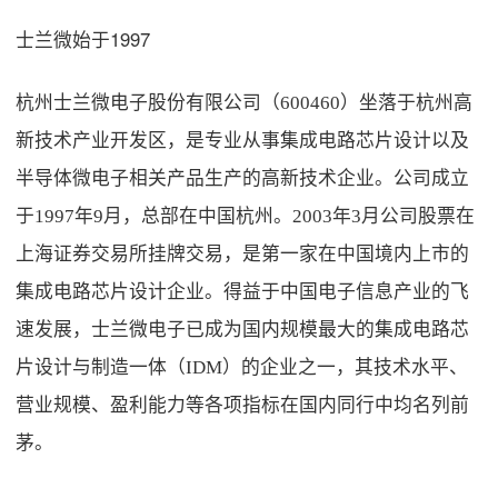
士兰微始于1997
杭州士兰微电子股份有限公司（600460）坐落于杭州高
新技术产业开发区，是专业从事集成电路芯片设计以及
半导体微电子相关产品生产的高新技术企业。公司成立
于1997年9月，总部在中国杭州。2003年3月公司股票在
上海证券交易所挂牌交易，是第一家在中国境内上市的
集成电路芯片设计企业。得益于中国电子信息产业的飞
速发展，士兰微电子已成为国内规模最大的集成电路芯
片设计与制造一体（IDM）的企业之一，其技术水平、
营业规模、盈利能力等各项指标在国内同行中均名列前
茅。