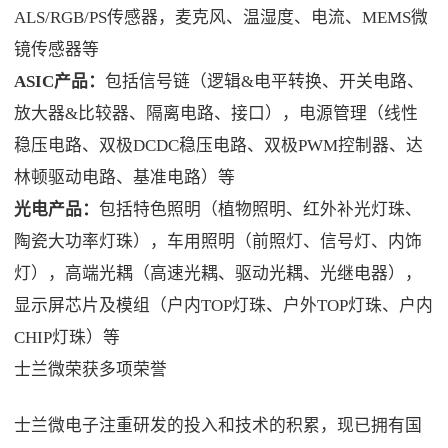
ALS/RGB/PS传感器，麦克风、温湿度、电流、MEMS微
镜传感器等
ASIC产品：
包括信号链（逻辑&电平转换、开关电路、
放大器&比较器、隔离电路、接口），电源管理（线性
稳压电路、双极DCDC稳压电路、双极PWM控制器、达
林顿驱动电路、基准电路）等
光电产品：
包括特色照明（植物照明、红外补光灯珠、
陶瓷大功率灯珠），车用照明（前照灯、信号灯、内饰
灯），高端光耦（高速光耦、驱动光耦、光继电器），
显示屏芯片及模组（户内TOP灯珠、户外TOP灯珠、户内
CHIP灯珠）等
士兰微荣获多项荣誉
士兰微电子注重研发的投入和技术的积累，现已拥有国