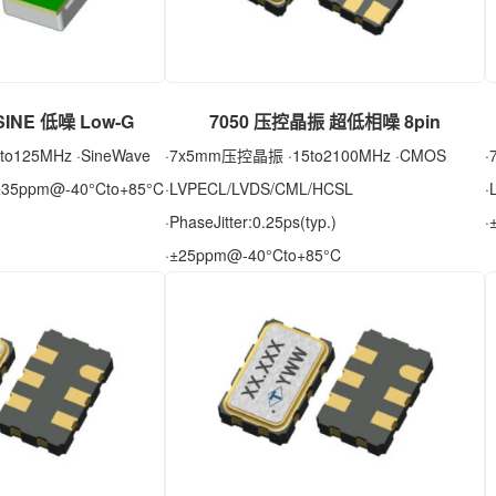
INE 低噪 Low-G
7050 压控晶振 超低相噪 8pin
o125MHz ·SineWave
·7x5mm压控晶振 ·15to2100MHz ·CMOS
·
·±35ppm@-40°Cto+85°C
·LVPECL/LVDS/CML/HCSL
·
·PhaseJitter:0.25ps(typ.)
·
·±25ppm@-40°Cto+85°C