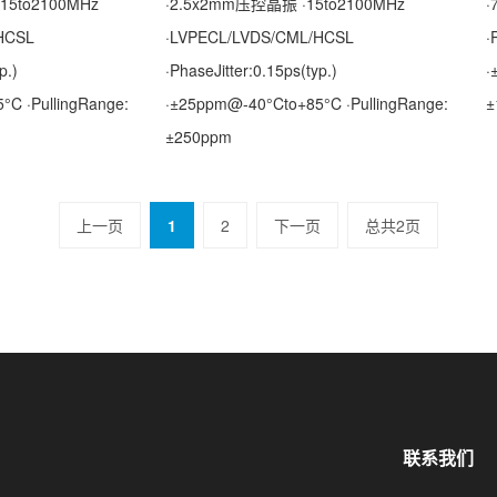
15to2100MHz
·2.5x2mm压控晶振 ·15to2100MHz
·
HCSL
·LVPECL/LVDS/CML/HCSL
·
p.)
·PhaseJitter:0.15ps(typ.)
·
C ·PullingRange:
·±25ppm@-40°Cto+85°C ·PullingRange:
±
±250ppm
上一页
1
2
下一页
总共2页
联系我们