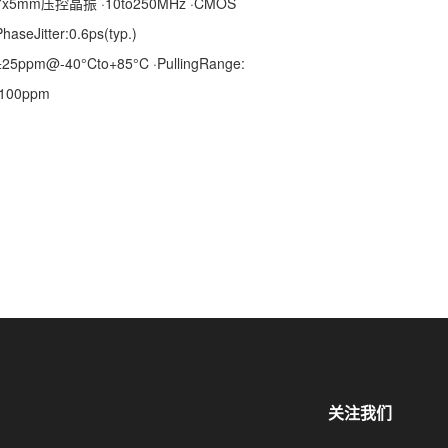
7x5mm压控晶振 ·10to250MHz ·CMOS
PhaseJitter:0.6ps(typ.)
±25ppm@-40°Cto+85°C ·PullingRange:
100ppm
关注我们